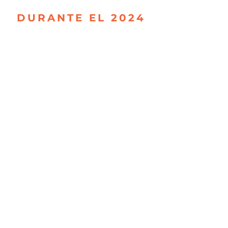
DURANTE EL 2024
107
FAMILIAS
BENEFICIADAS
NIÑOS, NIÑAS
120
Y JÓVENES
BENEFICIADOS
92
ORGANIZACIONES
Y EMPRESAS
240
VOLUNTARIOS
MOVILIZADOS
196
SOCIOS/AS