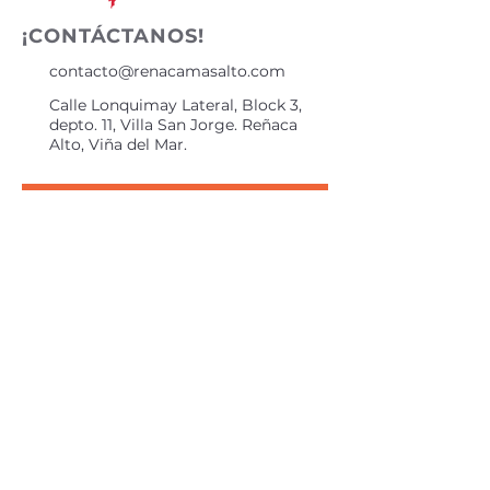
¡CONTÁCTANOS!
contacto@renacamasalto.com
Calle Lonquimay Lateral, Block 3,
depto. 11, Villa San Jorge. Reñaca
Alto, Viña del Mar.
Suscríbete para recibir información
Suscribirme