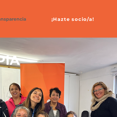
¡Hazte socio/a!
ansparencia
PIA